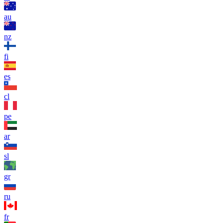
au
nz
fi
es
cl
pe
ar
sl
gr
ru
fr