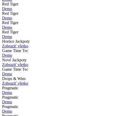
Red Tiger
Demo
Red Tiger
Demo
Red Tiger
Demo
Red Tiger
Demo
Horúce Jackpoty
Zobraziť všetko
Game Time Tec
Demo
Nové Jackpoty
Zobraziť všetko
Game Time Tec
Demo
Drops & Wins
Zobraziť všetko
Pragmatic
Demo
Pragmatic
Demo
Pragmatic
Demo
Pragmatic