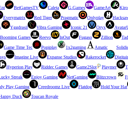
Ent
BetGamesTV
Caleta
G.Games
GameArt
Kiro
Everymatrix
Red Tiger
Pragmatic
Onlyplay
Hacksa
y
Yggdrasil
Vibra Gaming
Iconic 21
Oryx
Avata
Booming Games
Reevo
InOut
Fugaso
Zillion
Ta
Game Time Tec
Popiplay
1x2gaming
Amatic
Solidi
sys
Imagine Live
Expanse Studios
Rakerocket
Digitai
Hyperion Play
Riddec Games
Game2Slot
Playmer
T
Lucky Streak
Enjoy Gaming
NetGaming
Blitzcrown
F
dy Play Gaming
Creedroomz Live
Flatdog
Hold Your Hat
Happy Duck
Toucan Royale